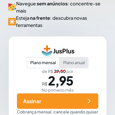
Navegue
sem anúncios
: concentre-se
mais
Esteja
na frente
: descubra novas
ferramentas
JusPlus
Plano mensal
Plano anual
de R$
29,50
por
2,95
R$
No primeiro mês
Assinar
Cobrança mensal, cancele quando quiser