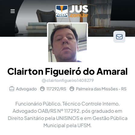
Clairton Figueiró do Amaral
clairtonfigueiro1408279
Advogado
117292/RS
Palmeira das Missões - RS
Funcionário Público, Técnico Controle Interno,
Advogado OAB/RS Nº 117292, pós graduado em
Direito Sanitário pela UNISINOS e em Gestão Pública
Municipal pela UFSM.