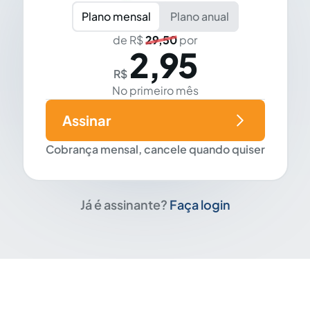
Plano mensal
Plano anual
de R$
29,50
por
2,95
R$
No primeiro mês
Assinar
Cobrança mensal, cancele quando quiser
Já é assinante?
Faça login