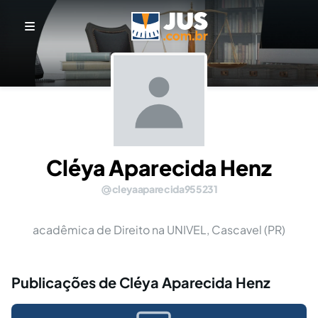
Cléya Aparecida Henz
cleyaaparecida955231
acadêmica de Direito na UNIVEL, Cascavel (PR)
Publicações de Cléya Aparecida Henz