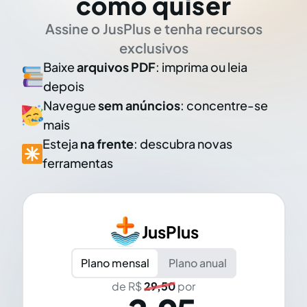
como quiser
Assine o JusPlus e tenha recursos
exclusivos
Baixe
arquivos PDF
: imprima ou leia
depois
Navegue
sem anúncios
: concentre-se
mais
Esteja
na frente
: descubra novas
ferramentas
JusPlus
Plano mensal
Plano anual
de R$
29,50
por