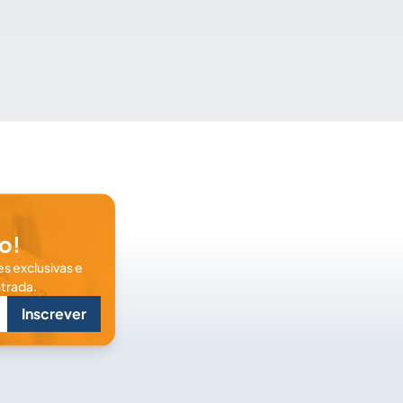
o!
s exclusivas e
trada.
Inscrever