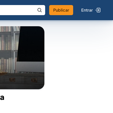
Publicar
Entrar
 IA
Buscar no Jus
va