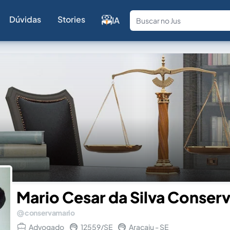
Dúvidas
Stories
IA
Fale com a
Mario Cesar da Silva Conser
conservamario
Advogado
12559/SE
Aracaju - SE