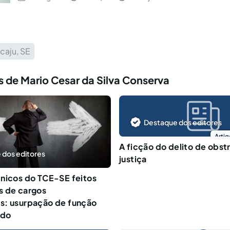
caju, SE
 de Mario Cesar da Silva Conserva
Destaque dos editores
Artig
A ficção do delito de obst
 dos editores
justiça
nicos do TCE-SE feitos
s de cargos
s: usurpação de função
ado