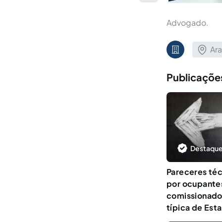
Advogado.
Ara
Publicações
Destaque
Pareceres téc
por ocupante
comissionado
típica de Est