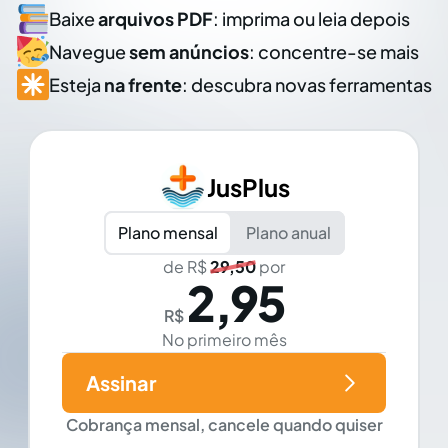
Baixe
arquivos PDF
: imprima ou leia depois
Navegue
sem anúncios
: concentre-se mais
Esteja
na frente
: descubra novas ferramentas
JusPlus
Plano mensal
Plano anual
de R$
29,50
por
2,95
R$
No primeiro mês
Assinar
Cobrança mensal, cancele quando quiser