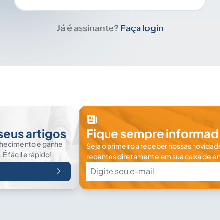
Já é assinante?
Faça login
seus artigos
Fique sempre informad
nhecimento e ganhe
Seja o primeiro a receber nossas novidade
 fácil e rápido!
recentes diretamente em sua caixa de en