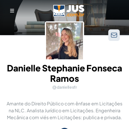
Danielle Stephanie Fonseca
Ramos
daniellesfr
Amante do Direito Público com ênfase em Licitações
na NLC. Analista Jurídico em Licitações. Engenheira
Mecânica com viés em Licitações: publica e privada.