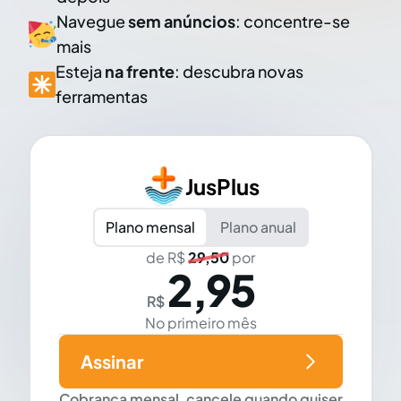
Navegue
sem anúncios
: concentre-se
mais
Esteja
na frente
: descubra novas
ferramentas
JusPlus
Plano mensal
Plano anual
de R$
29,50
por
2,95
R$
No primeiro mês
Assinar
Cobrança mensal, cancele quando quiser