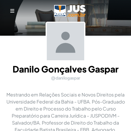
Danilo Gonçalves Gaspar
danilogaspar
Mestrando em Relações Sociais e Novos Direitos pela
Universidade Federal da Bahia - UFBA. Pós-Graduado
em Direito e Processo do Trabalho pelo Curso
Preparatório para Carreira Jurídica - JUSPODIVM -
Salvador/BA. Professor de Direito do Trabalho da
Faculdade Batista Brasileira - FBB. Advogado.