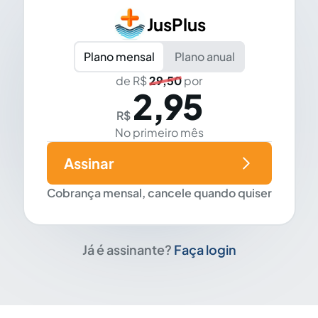
JusPlus
Plano mensal
Plano anual
de R$
29,50
por
2,95
R$
No primeiro mês
Assinar
Cobrança mensal, cancele quando quiser
Já é assinante?
Faça login