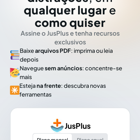
qualquer lugar
e
como quiser
Assine o JusPlus e tenha recursos
exclusivos
Baixe
arquivos PDF
: imprima ou leia
depois
Navegue
sem anúncios
: concentre-se
mais
Esteja
na frente
: descubra novas
ferramentas
JusPlus
Plano mensal
Plano anual