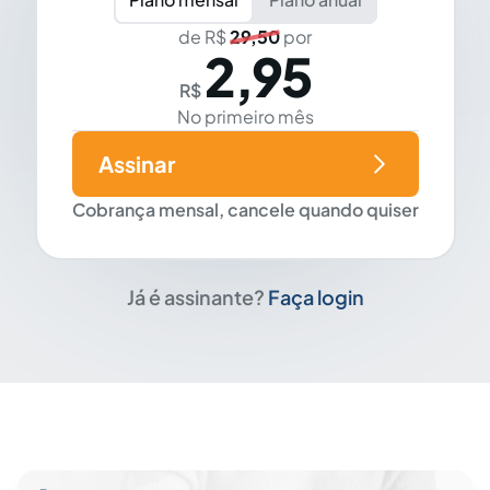
de R$
29,50
por
2,95
R$
No primeiro mês
Assinar
Cobrança mensal, cancele quando quiser
Já é assinante?
Faça login