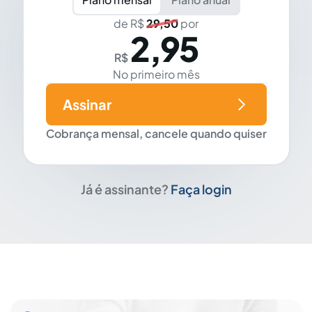
de R$
29,50
por
2,95
R$
No primeiro mês
Assinar
Cobrança mensal, cancele quando quiser
Já é assinante?
Faça login