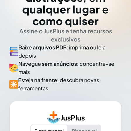
qualquer lugar
e
como quiser
Assine o JusPlus e tenha recursos
exclusivos
Baixe
arquivos PDF
: imprima ou leia
depois
Navegue
sem anúncios
: concentre-se
mais
Esteja
na frente
: descubra novas
ferramentas
JusPlus
Plano mensal
Plano anual