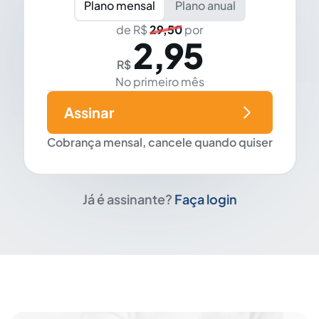
Plano mensal
Plano anual
de R$
29,50
por
2,95
R$
No primeiro mês
Assinar
Cobrança mensal, cancele quando quiser
Já é assinante?
Faça login