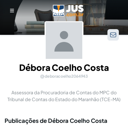
Débora Coelho Costa
deboracoelho2064943
Assessora da Procuradoria de Contas do MPC do
Tribunal de Contas do Estado do Maranhão (TCE-MA)
Publicações de Débora Coelho Costa