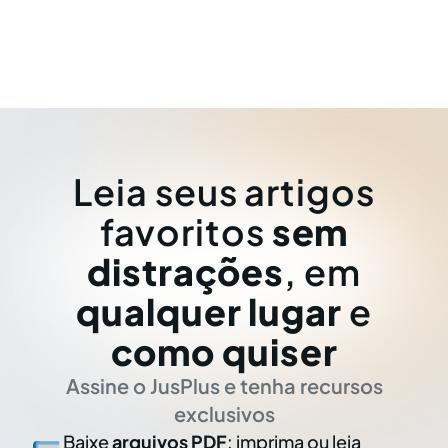
Leia seus artigos
favoritos
sem
distrações
, em
qualquer lugar
e
como quiser
Assine o JusPlus e tenha recursos
exclusivos
Baixe
arquivos PDF
: imprima ou leia