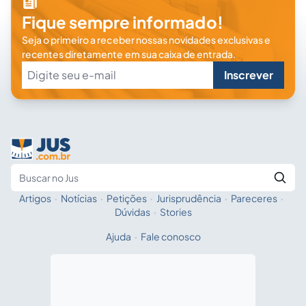
Fique sempre informado!
Seja o primeiro a receber nossas novidades exclusivas e
recentes diretamente em sua caixa de entrada.
Inscrever
Artigos
·
Notícias
·
Petições
·
Jurisprudência
·
Pareceres
·
Fale com a IA
Buscar no Jus
Dúvidas
·
Stories
Ajuda
·
Fale conosco