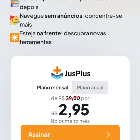
depois
Navegue
sem anúncios
: concentre-se
mais
Esteja
na frente
: descubra novas
ferramentas
JusPlus
Plano mensal
Plano anual
de R$
29,50
por
2,95
R$
No primeiro mês
Assinar