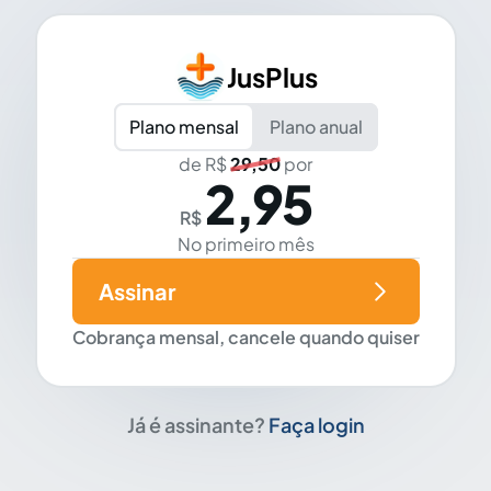
JusPlus
Plano mensal
Plano anual
de R$
29,50
por
2,95
R$
No primeiro mês
Assinar
Cobrança mensal, cancele quando quiser
Já é assinante?
Faça login