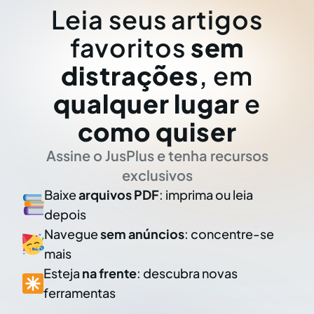
Leia seus artigos
favoritos
sem
distrações
, em
qualquer lugar
e
como quiser
Assine o JusPlus e tenha recursos
exclusivos
Baixe
arquivos PDF
: imprima ou leia
depois
Navegue
sem anúncios
: concentre-se
mais
Esteja
na frente
: descubra novas
ferramentas