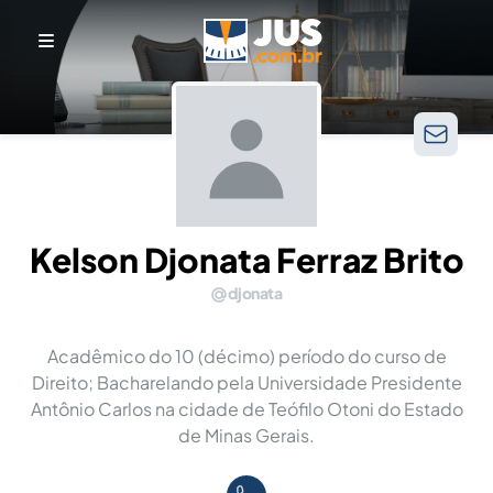
Kelson Djonata Ferraz Brito
djonata
Acadêmico do 10 (décimo) período do curso de
Direito; Bacharelando pela Universidade Presidente
Antônio Carlos na cidade de Teófilo Otoni do Estado
de Minas Gerais.