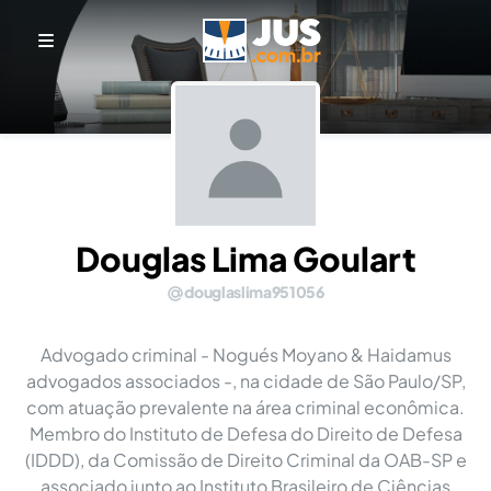
Douglas Lima Goulart
douglaslima951056
Advogado criminal - Nogués Moyano & Haidamus
advogados associados -, na cidade de São Paulo/SP,
com atuação prevalente na área criminal econômica.
Membro do Instituto de Defesa do Direito de Defesa
(IDDD), da Comissão de Direito Criminal da OAB-SP e
associado junto ao Instituto Brasileiro de Ciências