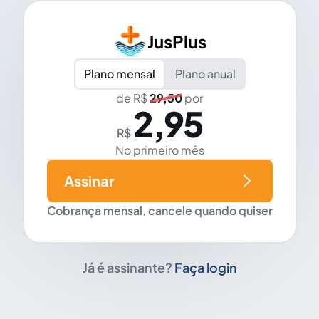
JusPlus
Plano mensal
Plano anual
de R$
29,50
por
2,95
R$
No primeiro mês
Assinar
Cobrança mensal, cancele quando quiser
Já é assinante?
Faça login