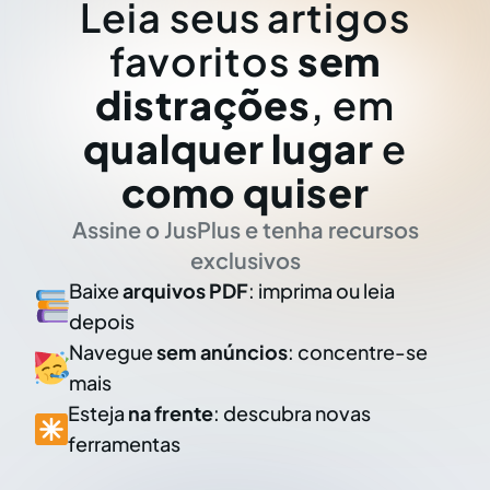
Leia seus artigos
favoritos
sem
distrações
, em
qualquer lugar
e
como quiser
Assine o JusPlus e tenha recursos
exclusivos
Baixe
arquivos PDF
: imprima ou leia
depois
Navegue
sem anúncios
: concentre-se
mais
Esteja
na frente
: descubra novas
ferramentas