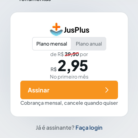
JusPlus
Plano mensal
Plano anual
de R$
29,50
por
2,95
R$
No primeiro mês
Assinar
Cobrança mensal, cancele quando quiser
Já é assinante?
Faça login