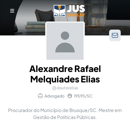
Alexandre Rafael
Melquiades Elias
doutorelias
Advogado
19595/SC
Procurador do Município de Brusque/SC. Mestre em
Gestão de Políticas Públicas.