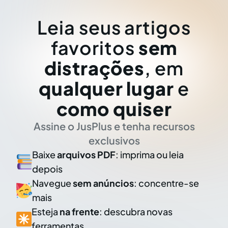
Leia seus artigos
favoritos
sem
distrações
, em
qualquer lugar
e
como quiser
Assine o JusPlus e tenha recursos
exclusivos
Baixe
arquivos PDF
: imprima ou leia
depois
Navegue
sem anúncios
: concentre-se
mais
Esteja
na frente
: descubra novas
ferramentas