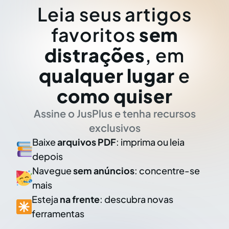
Leia seus artigos
favoritos
sem
distrações
, em
qualquer lugar
e
como quiser
Assine o JusPlus e tenha recursos
exclusivos
Baixe
arquivos PDF
: imprima ou leia
depois
Navegue
sem anúncios
: concentre-se
mais
Esteja
na frente
: descubra novas
ferramentas