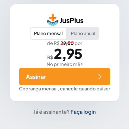
JusPlus
Plano mensal
Plano anual
de R$
29,50
por
2,95
R$
No primeiro mês
Assinar
Cobrança mensal, cancele quando quiser
Já é assinante?
Faça login