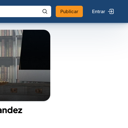
Publicar
Entrar
 IA
Buscar no Jus
andez