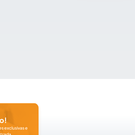
o!
s exclusivas e
trada.