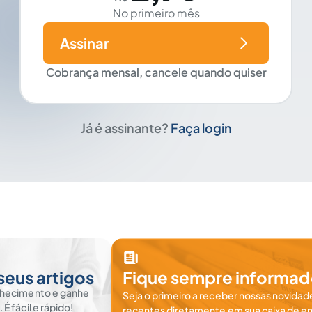
No primeiro mês
Assinar
Cobrança mensal, cancele quando quiser
Já é assinante?
Faça login
seus artigos
Fique sempre informad
nhecimento e ganhe
Seja o primeiro a receber nossas novidade
 fácil e rápido!
recentes diretamente em sua caixa de en