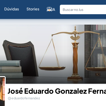
Dúvidas
Stories
IA
Fale com a
José Eduardo Gonzalez Fern
eduardofernandez