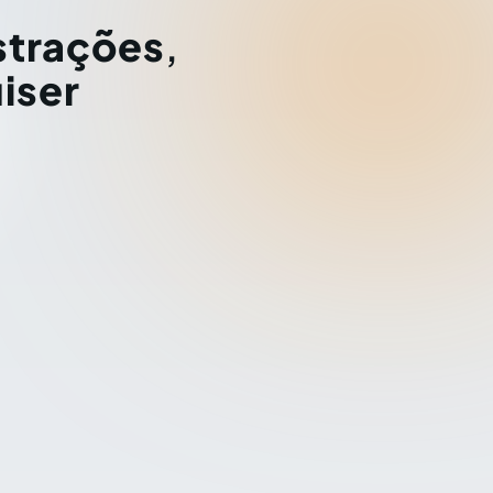
strações
,
iser