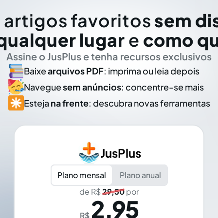
 artigos favoritos
sem di
qualquer lugar
e
como qu
Assine o JusPlus e tenha recursos exclusivos
Baixe
arquivos PDF
: imprima ou leia depois
Navegue
sem anúncios
: concentre-se mais
Esteja
na frente
: descubra novas ferramentas
JusPlus
Plano mensal
Plano anual
de R$
29,50
por
2,95
R$