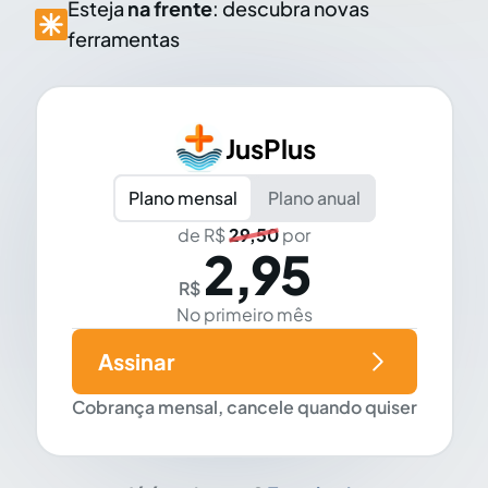
Esteja
na frente
: descubra novas
ferramentas
JusPlus
Plano mensal
Plano anual
de R$
29,50
por
2,95
R$
No primeiro mês
Assinar
Cobrança mensal, cancele quando quiser