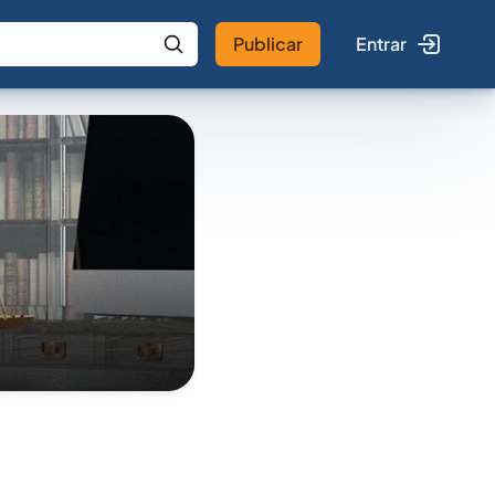
Publicar
Entrar
 IA
Buscar no Jus