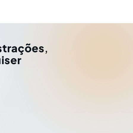
strações
,
iser