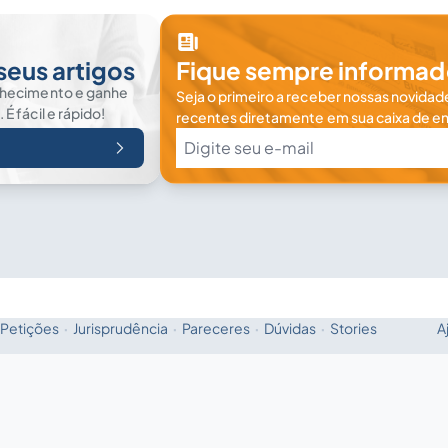
seus artigos
Fique sempre informad
nhecimento e ganhe
Seja o primeiro a receber nossas novidade
 fácil e rápido!
recentes diretamente em sua caixa de en
Petições
·
Jurisprudência
·
Pareceres
·
Dúvidas
·
Stories
A
Fale com a IA