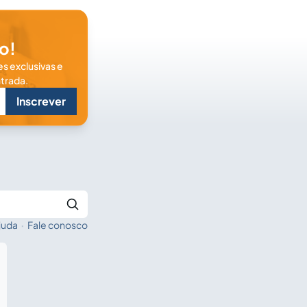
o!
s exclusivas e
trada.
Inscrever
juda
·
Fale conosco
Buscar no Jus