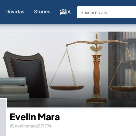
Dúvidas
Stories
IA
Fale com a
Evelin Mara
evelinmara2171774