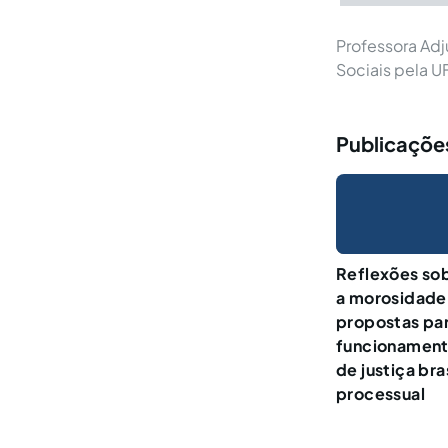
Professora Adj
Sociais pela U
Publicações
Reflexões sob
a morosidade 
propostas par
funcionament
de justiça bra
processual