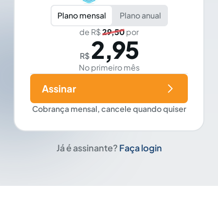
Plano mensal
Plano anual
de R$
29,50
por
2,95
R$
No primeiro mês
Assinar
Cobrança mensal, cancele quando quiser
Já é assinante?
Faça login