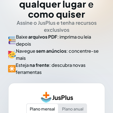
qualquer lugar
e
como quiser
Assine o JusPlus e tenha recursos
exclusivos
Baixe
arquivos PDF
: imprima ou leia
depois
Navegue
sem anúncios
: concentre-se
mais
Esteja
na frente
: descubra novas
ferramentas
JusPlus
Plano mensal
Plano anual