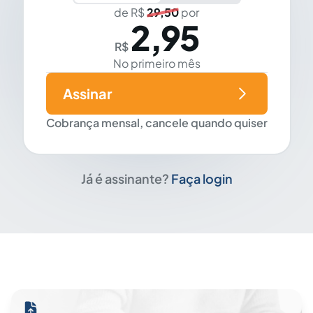
de R$
29,50
por
2,95
R$
No primeiro mês
Assinar
Cobrança mensal, cancele quando quiser
Já é assinante?
Faça login