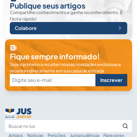
Publique seus artigos
Compartilhe conhecimento e ganhe reconhecimento. É
fácil e rápido!
Colabore
Fique sempre informado!
Seja o primeiro a receber nossas novidades exclusivas e
recentes diretamente em sua caixa de entrada.
Inscrever
Artigos
·
Notícias
·
Petições
·
Jurisprudência
·
Pareceres
·