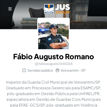
Fábio Augusto Romano
fabioaugusto1445264
Servidor público
Votorantim - SP
Inspetor da Guarda Civil Municipal de Votorantim/SP.
Graduado em Processos Gerenciais pela ESAMC/SP,
pós-graduado em Gestão Pública pela UniFAEL/PR,
especialista em Gestão de Guardas Civis Municipais
pela EFAE-GCS/SP, pós-graduado em Violência