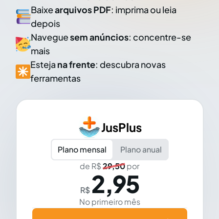
Baixe
arquivos PDF
: imprima ou leia
depois
Navegue
sem anúncios
: concentre-se
mais
Esteja
na frente
: descubra novas
ferramentas
JusPlus
Plano mensal
Plano anual
de R$
29,50
por
2,95
R$
No primeiro mês