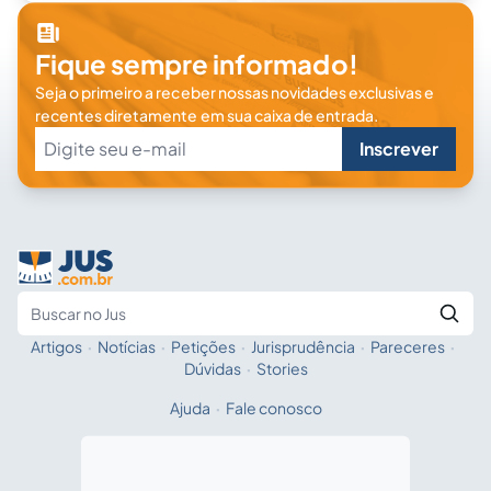
Fique sempre informado!
Seja o primeiro a receber nossas novidades exclusivas e
recentes diretamente em sua caixa de entrada.
Inscrever
Artigos
·
Notícias
·
Petições
·
Jurisprudência
·
Pareceres
·
Fale com a IA
Buscar no Jus
Dúvidas
·
Stories
Ajuda
·
Fale conosco