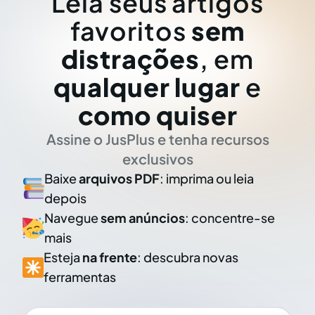
Leia seus artigos
favoritos
sem
distrações
, em
qualquer lugar
e
como quiser
Assine o JusPlus e tenha recursos
exclusivos
Baixe
arquivos PDF
: imprima ou leia
depois
Navegue
sem anúncios
: concentre-se
mais
Esteja
na frente
: descubra novas
ferramentas