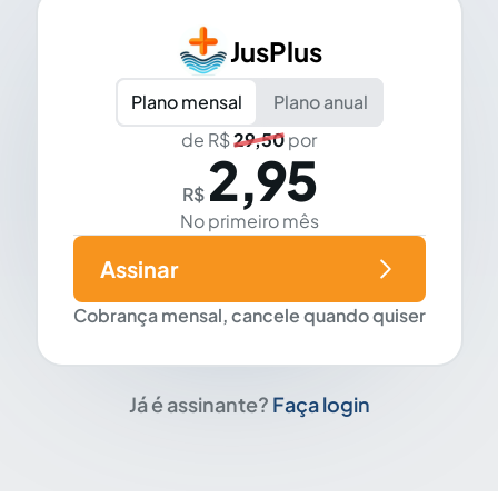
JusPlus
Plano mensal
Plano anual
de R$
29,50
por
2,95
R$
No primeiro mês
Assinar
Cobrança mensal, cancele quando quiser
Já é assinante?
Faça login