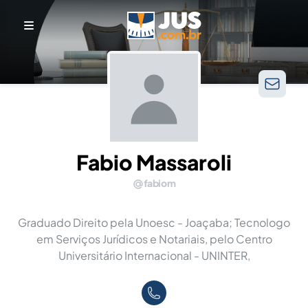
Fabio Massaroli
fabiom
Graduado Direito pela Unoesc - Joaçaba; Tecnologo
em Serviços Jurídicos e Notariais, pelo Centro
Universitário Internacional - UNINTER,