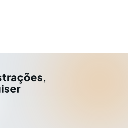
strações
,
iser