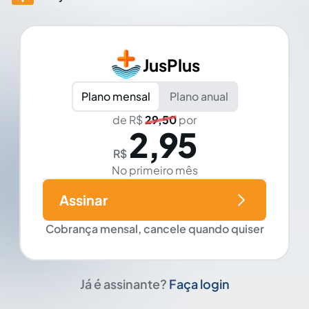
JusPlus
Plano mensal
Plano anual
de R$
29,50
por
2,95
R$
No primeiro mês
Assinar
Cobrança mensal, cancele quando quiser
Já é assinante?
Faça login