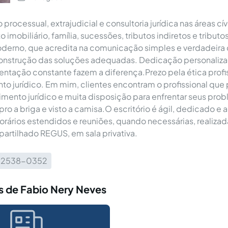
rocessual, extrajudicial e consultoria jurídica nas áreas cíve
to imobiliário, família, sucessões, tributos indiretos e tribut
moderno, que acredita na comunicação simples e verdadeir
construção das soluções adequadas. Dedicação personaliza
ntação constante fazem a diferença.Prezo pela ética profis
o jurídico. Em mim, clientes encontram o profissional qu
mento jurídico e muita disposição para enfrentar seus pr
o a briga e visto a camisa.O escritório é ágil, dedicado e a
rários estendidos e reuniões, quando necessárias, realiza
partilhado REGUS, em sala privativa.
1) 2538-0352
s de Fabio Nery Neves