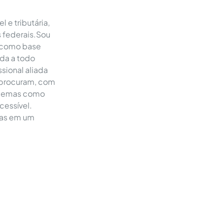
l e tributária,
os federais.Sou
a como base
da a todo
sional aliada
e procuram, com
oblemas como
cessível.
das em um