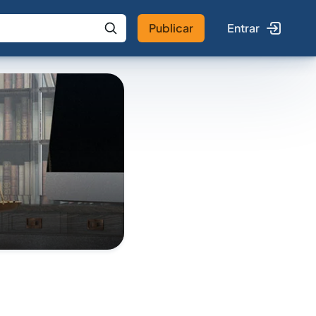
Publicar
Entrar
 IA
Buscar no Jus