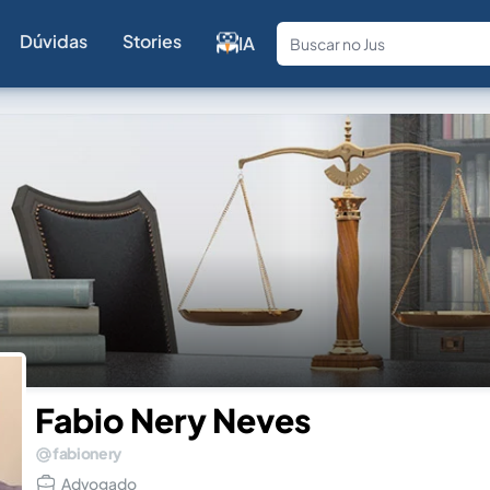
Dúvidas
Stories
IA
Fale com a
Fabio Nery Neves
fabionery
Advogado