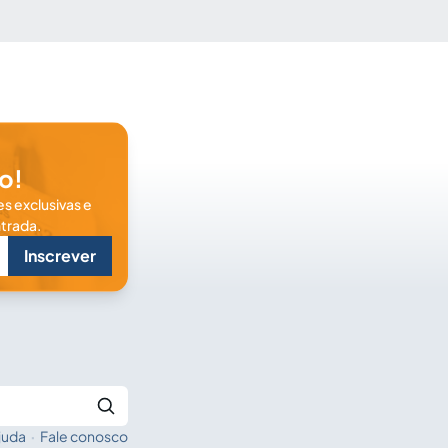
o!
s exclusivas e
trada.
Inscrever
juda
·
Fale conosco