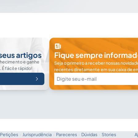
seus artigos
Fique sempre informad
nhecimento e ganhe
Seja o primeiro a receber nossas novidade
 fácil e rápido!
recentes diretamente em sua caixa de en
Petições
·
Jurisprudência
·
Pareceres
·
Dúvidas
·
Stories
A