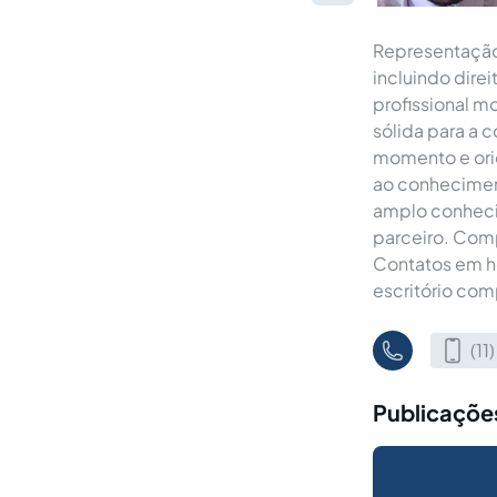
Representação p
incluindo direi
profissional 
sólida para a 
momento e orie
ao conheciment
amplo conheci
parceiro. Compr
Contatos em ho
escritório com
(1
Publicaçõe