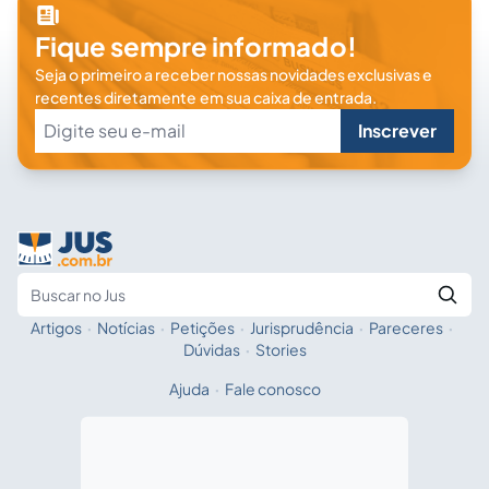
Fique sempre informado!
Seja o primeiro a receber nossas novidades exclusivas e
recentes diretamente em sua caixa de entrada.
Inscrever
Artigos
·
Notícias
·
Petições
·
Jurisprudência
·
Pareceres
·
Fale com a IA
Buscar no Jus
Dúvidas
·
Stories
Ajuda
·
Fale conosco