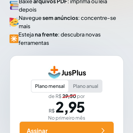
Baixe
arquivos PDF
: imprima ou leia
depois
Navegue
sem anúncios
: concentre-se
mais
Esteja
na frente
: descubra novas
ferramentas
JusPlus
Plano mensal
Plano anual
de R$
29,50
por
2,95
R$
No primeiro mês
Assinar