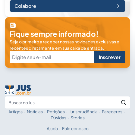
Colabore
Fique sempre informado!
Seja o primeiro a receber nossas novidades exclusivas e
recentes diretamente em sua caixa de entrada.
Inscrever
Artigos
·
Notícias
·
Petições
·
Jurisprudência
·
Pareceres
·
Fale com a IA
Buscar no Jus
Dúvidas
·
Stories
Ajuda
·
Fale conosco