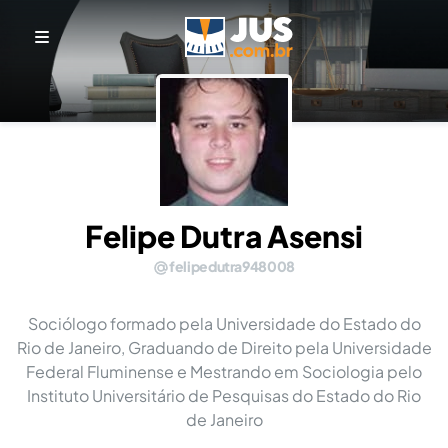
Felipe Dutra Asensi
felipedutra948008
Sociólogo formado pela Universidade do Estado do
Rio de Janeiro, Graduando de Direito pela Universidade
Federal Fluminense e Mestrando em Sociologia pelo
Instituto Universitário de Pesquisas do Estado do Rio
de Janeiro