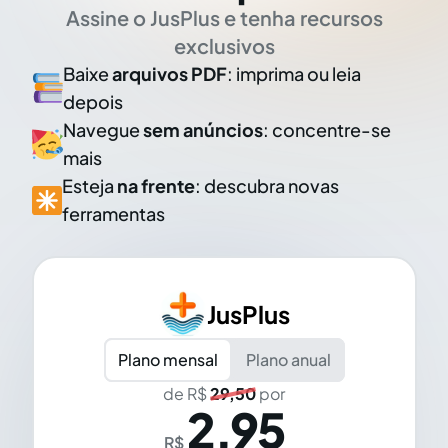
Assine o JusPlus e tenha recursos
exclusivos
Baixe
arquivos PDF
: imprima ou leia
depois
Navegue
sem anúncios
: concentre-se
mais
Esteja
na frente
: descubra novas
ferramentas
JusPlus
Plano mensal
Plano anual
de R$
29,50
por
2,95
R$