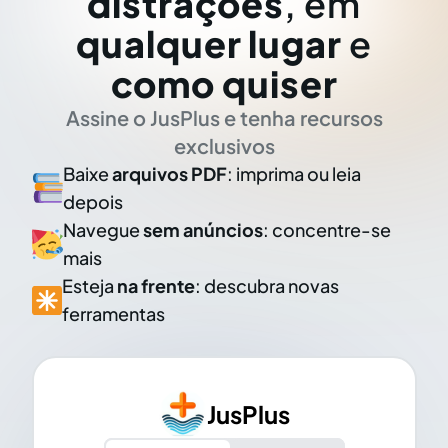
distrações
, em
qualquer lugar
e
como quiser
Assine o JusPlus e tenha recursos
exclusivos
Baixe
arquivos PDF
: imprima ou leia
depois
Navegue
sem anúncios
: concentre-se
mais
Esteja
na frente
: descubra novas
ferramentas
JusPlus