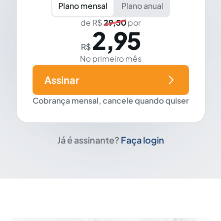
Plano mensal
Plano anual
de R$
29,50
por
2,95
R$
No primeiro mês
Assinar
Cobrança mensal, cancele quando quiser
Já é assinante?
Faça login