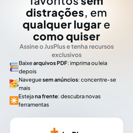
favoritos
sem
distrações
, em
qualquer lugar
e
como quiser
Assine o JusPlus e tenha recursos
exclusivos
Baixe
arquivos PDF
: imprima ou leia
depois
Navegue
sem anúncios
: concentre-se
mais
Esteja
na frente
: descubra novas
ferramentas