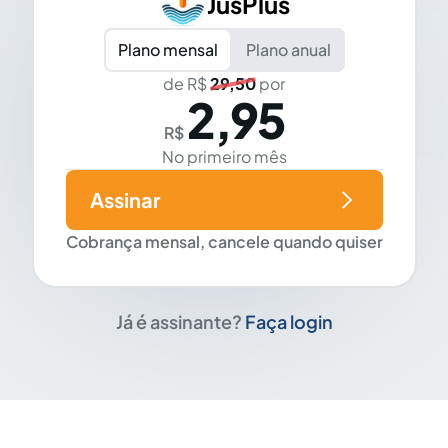
JusPlus
Plano mensal
Plano anual
de R$
29,50
por
2,95
R$
No primeiro mês
Assinar
Cobrança mensal, cancele quando quiser
Já é assinante?
Faça login