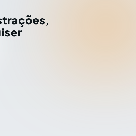
strações
,
iser