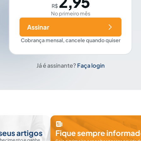
2,95
R$
No primeiro mês
Assinar
Cobrança mensal, cancele quando quiser
Já é assinante?
Faça login
seus artigos
Fique sempre informad
nhecimento e ganhe