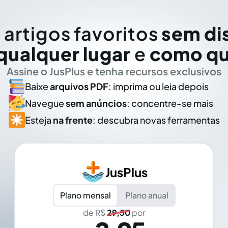
 artigos favoritos
sem di
qualquer lugar
e
como qu
Assine o JusPlus e tenha recursos exclusivos
Baixe
arquivos PDF
: imprima ou leia depois
Navegue
sem anúncios
: concentre-se mais
Esteja
na frente
: descubra novas ferramentas
JusPlus
Plano mensal
Plano anual
de R$
29,50
por