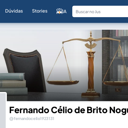
Dúvidas
Stories
IA
Fale com a
Fernando Célio de Brito Nog
fernandocelio1923131