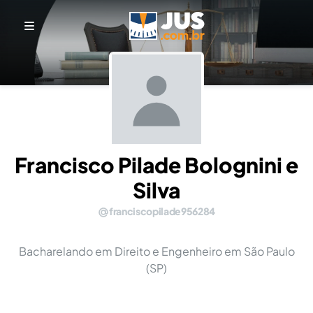
Francisco Pilade Bolognini e
Silva
franciscopilade956284
Bacharelando em Direito e Engenheiro em São Paulo
(SP)