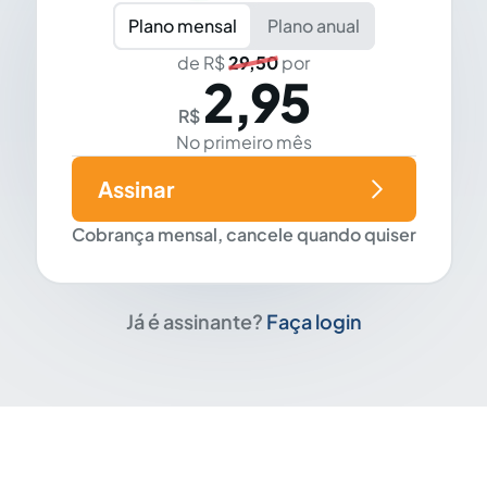
Plano mensal
Plano anual
de R$
29,50
por
2,95
R$
No primeiro mês
Assinar
Cobrança mensal, cancele quando quiser
Já é assinante?
Faça login