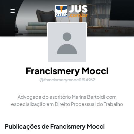
Francismery Mocci
francismerymocci1914962
Advogada do escritório Marins Bertoldi com
especialização em Direito Processual do Trabalho
Publicações de Francismery Mocci