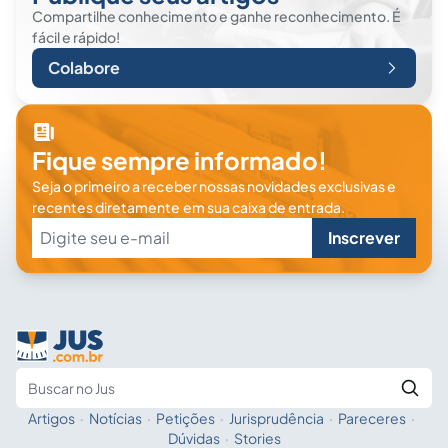
Compartilhe conhecimento e ganhe reconhecimento. É
fácil e rápido!
Colabore
Fique sempre informado!
Seja o primeiro a receber nossas novidades exclusivas e
recentes diretamente em sua caixa de entrada.
Inscrever
Artigos
·
Notícias
·
Petições
·
Jurisprudência
·
Pareceres
·
Fale com a IA
Buscar no Jus
Dúvidas
·
Stories