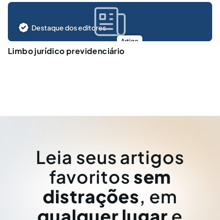
Destaque dos editores
Artigo
Limbo jurídico previdenciário
Leia seus artigos
favoritos
sem
distrações
, em
qualquer lugar
e