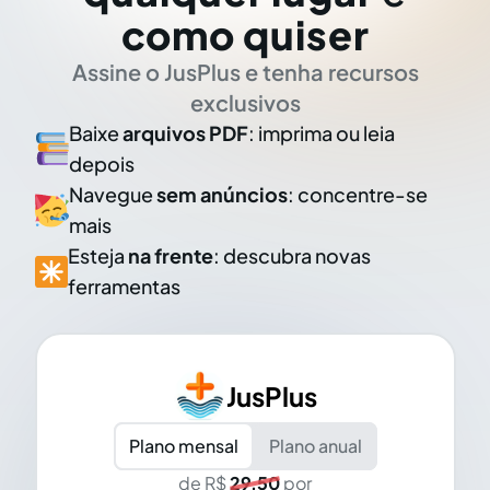
como quiser
Assine o JusPlus e tenha recursos
exclusivos
Baixe
arquivos PDF
: imprima ou leia
depois
Navegue
sem anúncios
: concentre-se
mais
Esteja
na frente
: descubra novas
ferramentas
JusPlus
Plano mensal
Plano anual
de R$
29,50
por