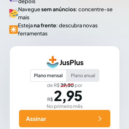
depois
Navegue
sem anúncios
: concentre-se
mais
Esteja
na frente
: descubra novas
ferramentas
JusPlus
Plano mensal
Plano anual
de R$
29,50
por
2,95
R$
No primeiro mês
Assinar