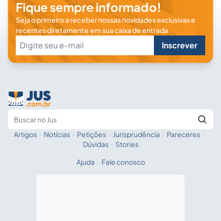
Fique sempre informado!
Seja o primeiro a receber nossas novidades exclusivas e
recentes diretamente em sua caixa de entrada.
Inscrever
Artigos
·
Notícias
·
Petições
·
Jurisprudência
·
Pareceres
·
Fale com a IA
Buscar no Jus
Dúvidas
·
Stories
Ajuda
·
Fale conosco