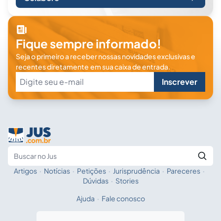
Fique sempre informado!
Seja o primeiro a receber nossas novidades exclusivas e
recentes diretamente em sua caixa de entrada.
Inscrever
Artigos
·
Notícias
·
Petições
·
Jurisprudência
·
Pareceres
·
Fale com a IA
Buscar no Jus
Dúvidas
·
Stories
Ajuda
·
Fale conosco