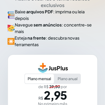
exclusivos
Baixe
arquivos PDF
: imprima ou leia
depois
Navegue
sem anúncios
: concentre-se
mais
Esteja
na frente
: descubra novas
ferramentas
JusPlus
Plano mensal
Plano anual
de R$
29,50
por
2,95
R$
No primeiro mês