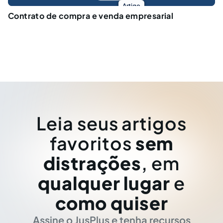
Artigo
Contrato de compra e venda empresarial
Leia seus artigos
favoritos
sem
distrações
, em
qualquer lugar
e
como quiser
Assine o JusPlus e tenha recursos