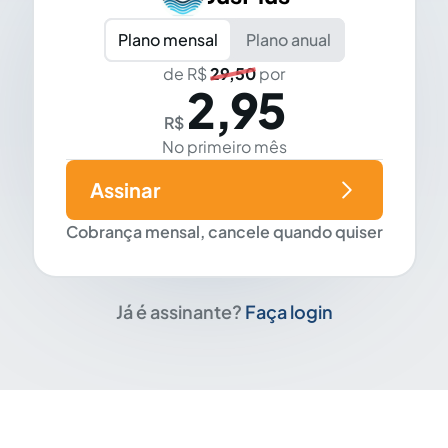
Plano mensal
Plano anual
de R$
29,50
por
2,95
R$
No primeiro mês
Assinar
Cobrança mensal, cancele quando quiser
Já é assinante?
Faça login