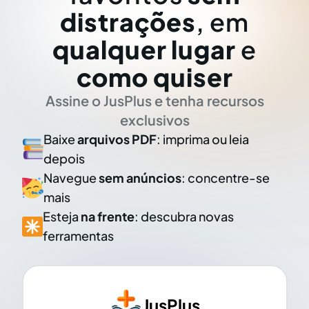
distrações
, em
qualquer lugar
e
como quiser
Assine o JusPlus e tenha recursos
exclusivos
Baixe
arquivos PDF
: imprima ou leia
depois
Navegue
sem anúncios
: concentre-se
mais
Esteja
na frente
: descubra novas
ferramentas
JusPlus