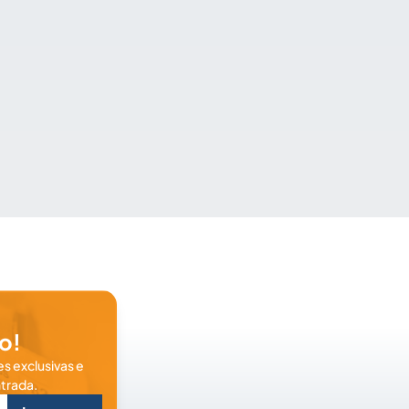
o!
s exclusivas e
trada.