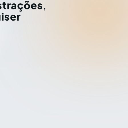
strações
,
iser