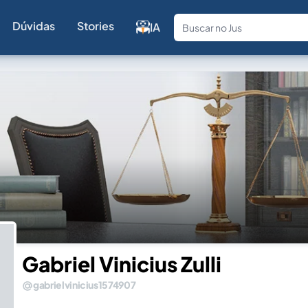
Dúvidas
Stories
IA
Fale com a
Gabriel Vinicius Zulli
gabrielvinicius1574907