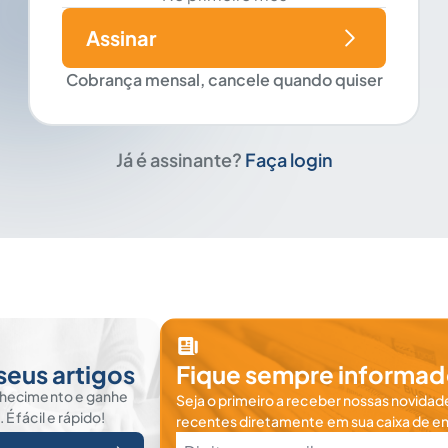
Assinar
Cobrança mensal, cancele quando quiser
Já é assinante?
Faça login
seus artigos
Fique sempre informad
nhecimento e ganhe
Seja o primeiro a receber nossas novidade
 fácil e rápido!
recentes diretamente em sua caixa de en