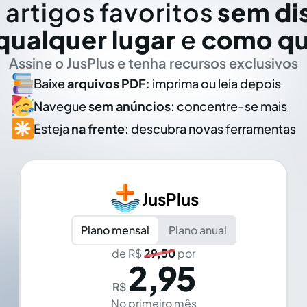
 artigos favoritos
sem di
qualquer lugar
e
como qu
Assine o JusPlus e tenha recursos exclusivos
Baixe
arquivos PDF
: imprima ou leia depois
Navegue
sem anúncios
: concentre-se mais
Esteja
na frente
: descubra novas ferramentas
JusPlus
Plano mensal
Plano anual
de R$
29,50
por
2,95
R$
No primeiro mês