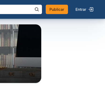
Publicar
Entrar
 IA
Buscar no Jus