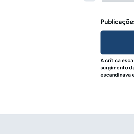
Publicações 
A crítica esc
surgimento da
escandinava e