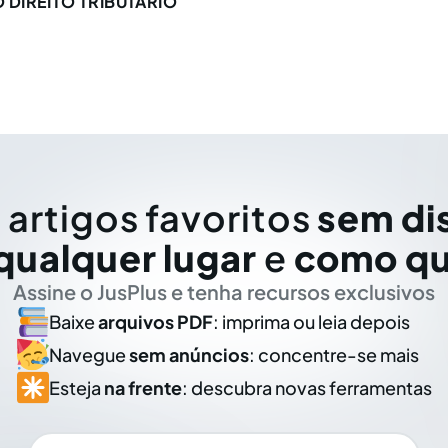
 DIREITO TRIBUTÁRIO
 artigos favoritos
sem di
qualquer lugar
e
como qu
Assine o JusPlus e tenha recursos exclusivos
Baixe
arquivos PDF
: imprima ou leia depois
Navegue
sem anúncios
: concentre-se mais
Esteja
na frente
: descubra novas ferramentas