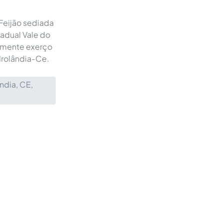
Feijão sediada
adual Vale do
almente exerço
drolândia-Ce.
ndia, CE,