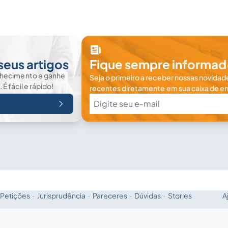
seus artigos
Fique sempre informad
nhecimento e ganhe
Seja o primeiro a receber nossas novidade
 fácil e rápido!
recentes diretamente em sua caixa de en
Petições
·
Jurisprudência
·
Pareceres
·
Dúvidas
·
Stories
A
Fale com a IA