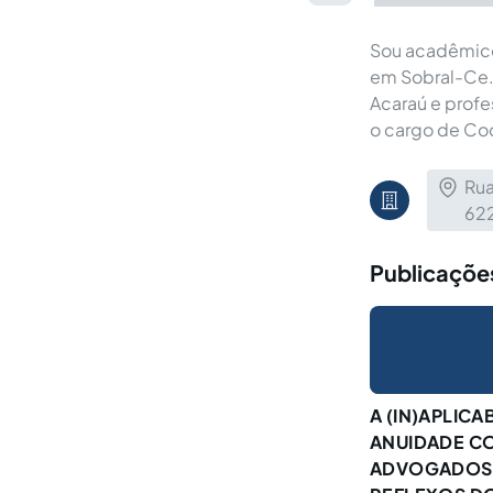
Sou acadêmico 
em Sobral-Ce.
Acaraú e profe
o cargo de Coo
Rua
62
Publicações
A (IN)APLICAB
ANUIDADE C
ADVOGADOS 