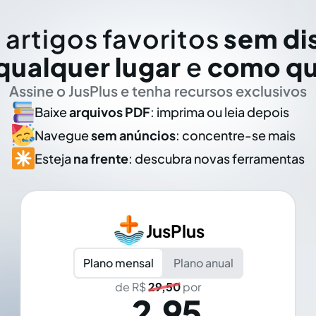
 artigos favoritos
sem di
qualquer lugar
e
como qu
Assine o JusPlus e tenha recursos exclusivos
Baixe
arquivos PDF
: imprima ou leia depois
Navegue
sem anúncios
: concentre-se mais
Esteja
na frente
: descubra novas ferramentas
JusPlus
Plano mensal
Plano anual
de R$
29,50
por
2,95