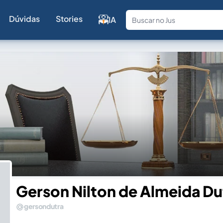
Dúvidas
Stories
IA
Fale com a
Gerson Nilton de Almeida Du
gersondutra