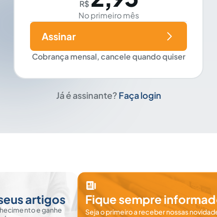
R$
No primeiro mês
Assinar
Cobrança mensal, cancele quando quiser
Já é assinante?
Faça login
seus artigos
Fique sempre informad
nhecimento e ganhe
Seja o primeiro a receber nossas novidade