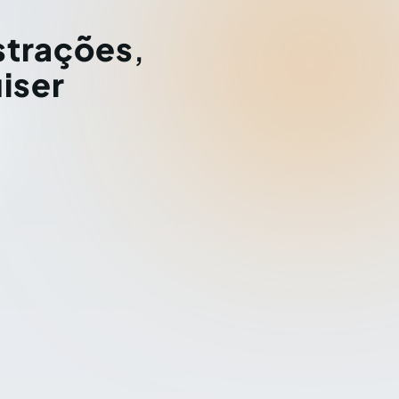
strações
,
iser