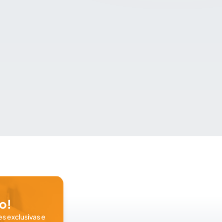
o!
s exclusivas e