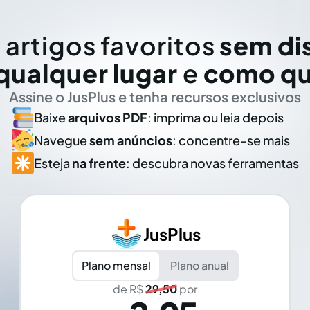
 artigos favoritos
sem di
qualquer lugar
e
como qu
Assine o JusPlus e tenha recursos exclusivos
Baixe
arquivos PDF
: imprima ou leia depois
Navegue
sem anúncios
: concentre-se mais
Esteja
na frente
: descubra novas ferramentas
JusPlus
Plano mensal
Plano anual
de R$
29,50
por