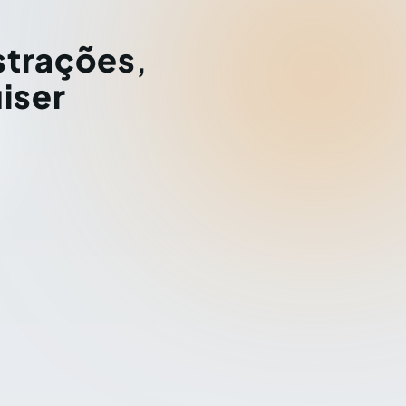
strações
,
iser