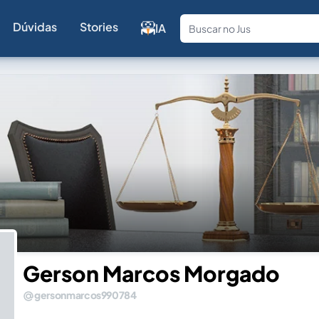
Dúvidas
Stories
IA
Fale com a
Gerson Marcos Morgado
gersonmarcos990784