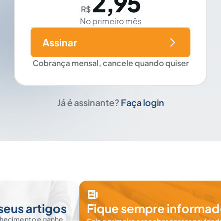
2,95
R$
No primeiro mês
Assinar
Cobrança mensal, cancele quando quiser
Já é assinante?
Faça login
seus artigos
Fique sempre informad
nhecimento e ganhe