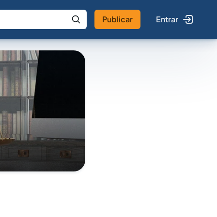
Publicar
Entrar
 IA
Buscar no Jus