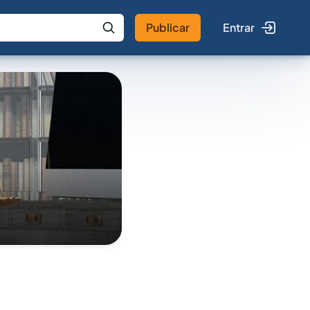
Publicar
Entrar
 IA
Buscar no Jus