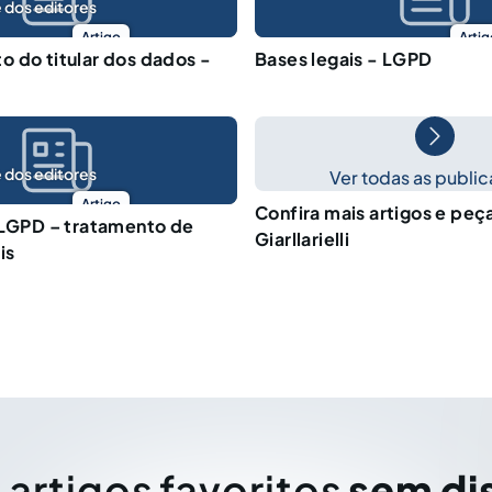
 dos editores
Artigo
Artig
 do titular dos dados -
Bases legais - LGPD
 dos editores
Ver todas as publi
Artigo
Confira mais artigos e pe
 LGPD – tratamento de
Giarllarielli
is
 artigos favoritos
sem di