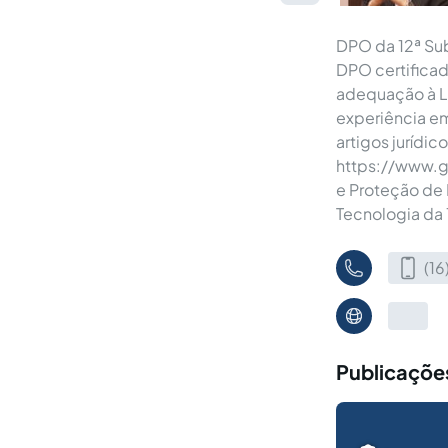
DPO da 12ª Sub
DPO certifica
adequação à L
experiência em
artigos jurídic
https://www.gi
e Proteção de 
Tecnologia da
(1
Publicações