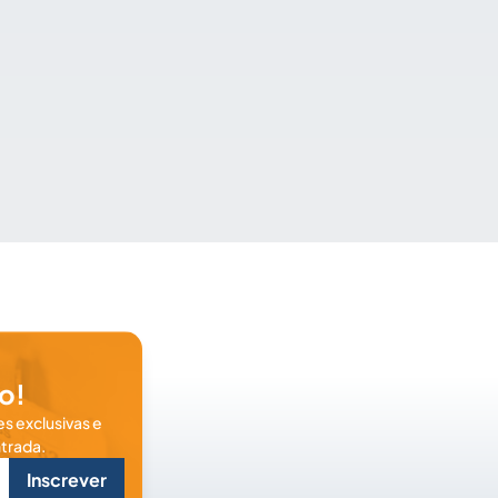
o!
s exclusivas e
trada.
Inscrever