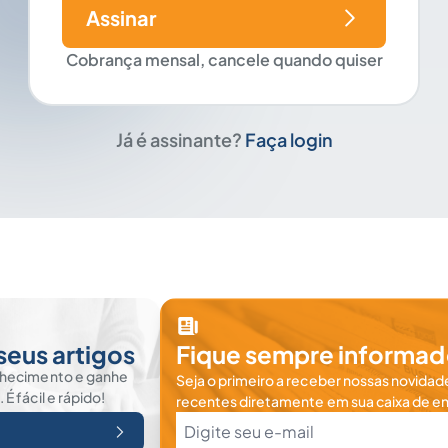
Assinar
Cobrança mensal, cancele quando quiser
Já é assinante?
Faça login
seus artigos
Fique sempre informad
nhecimento e ganhe
Seja o primeiro a receber nossas novidade
 fácil e rápido!
recentes diretamente em sua caixa de en