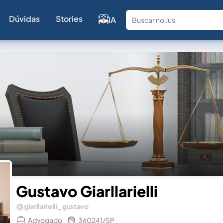
Dúvidas
Stories
IA
Fale com a
Gustavo Giarllarielli
giarllarielli_gustavo
Advogado
360241/SP