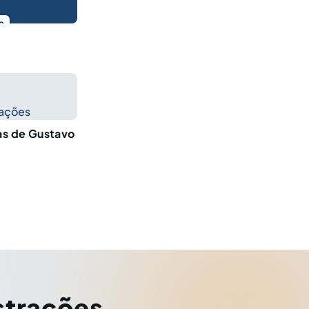
o
cações
ças de Gustavo
strações
,