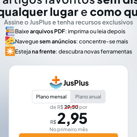
qualquer lugar
e
como qu
Assine o JusPlus e tenha recursos exclusivos
Baixe
arquivos PDF
: imprima ou leia depois
Navegue
sem anúncios
: concentre-se mais
Esteja
na frente
: descubra novas ferramentas
JusPlus
Plano mensal
Plano anual
de R$
29,50
por
2,95
R$
No primeiro mês