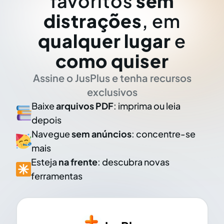
favoritos
sem
distrações
, em
qualquer lugar
e
como quiser
Assine o JusPlus e tenha recursos
exclusivos
Baixe
arquivos PDF
: imprima ou leia
depois
Navegue
sem anúncios
: concentre-se
mais
Esteja
na frente
: descubra novas
ferramentas