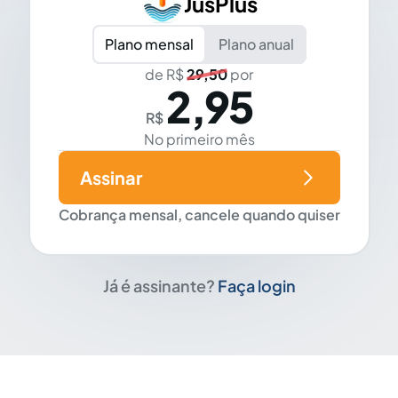
JusPlus
Plano mensal
Plano anual
de R$
29,50
por
2,95
R$
No primeiro mês
Assinar
Cobrança mensal, cancele quando quiser
Já é assinante?
Faça login