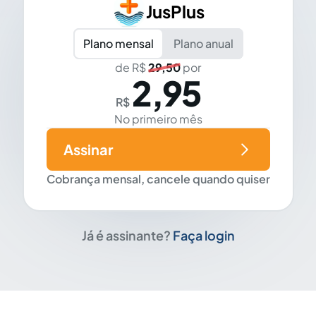
JusPlus
Plano mensal
Plano anual
de R$
29,50
por
2,95
R$
No primeiro mês
Assinar
Cobrança mensal, cancele quando quiser
Já é assinante?
Faça login