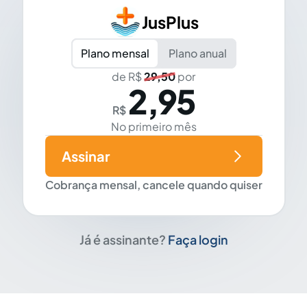
JusPlus
Plano mensal
Plano anual
de R$
29,50
por
2,95
R$
No primeiro mês
Assinar
Cobrança mensal, cancele quando quiser
Já é assinante?
Faça login