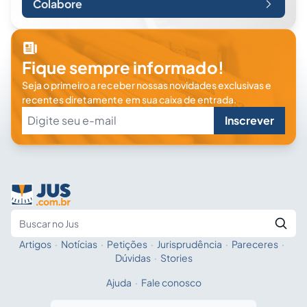
Colabore
Fique sempre informado!
Seja o primeiro a receber nossas novidades exclusivas e
recentes diretamente em sua caixa de entrada.
Inscrever
Artigos
·
Notícias
·
Petições
·
Jurisprudência
·
Pareceres
·
Fale com a IA
Buscar no Jus
Dúvidas
·
Stories
Ajuda
·
Fale conosco