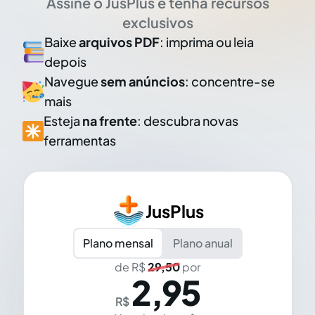
Assine o JusPlus e tenha recursos
exclusivos
Baixe
arquivos PDF
: imprima ou leia
depois
Navegue
sem anúncios
: concentre-se
mais
Esteja
na frente
: descubra novas
ferramentas
JusPlus
Plano mensal
Plano anual
de R$
29,50
por
2,95
R$