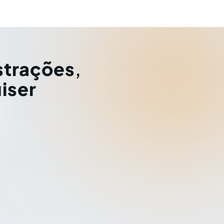
strações
,
iser