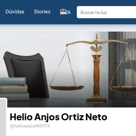
Dúvidas
Stories
IA
Fale com a
Helio Anjos Ortiz Neto
helioanjos950773