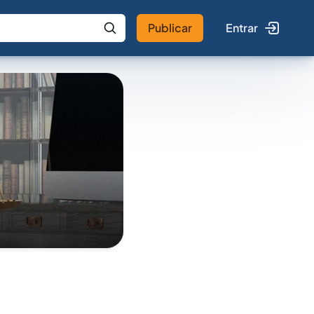
Publicar
Entrar
 IA
Buscar no Jus