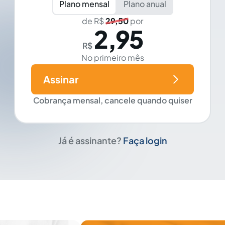
Plano mensal
Plano anual
de R$
29,50
por
2,95
R$
No primeiro mês
Assinar
Cobrança mensal, cancele quando quiser
Já é assinante?
Faça login