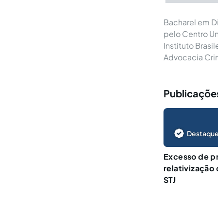
Bacharel em Dir
pelo Centro Un
Instituto Brasi
Advocacia Crim
Publicações
Destaque
Excesso de pr
relativização
STJ