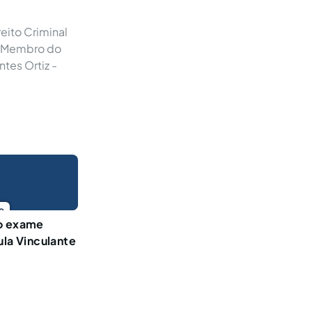
eito Criminal
a. Membro do
ntes Ortiz -
o
 o exame
ula Vinculante