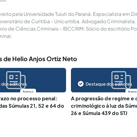
eito pela Universidade Tuiuti do Paraná. Especialista em Dir
iversitário de Curitiba - Unicuritiba. Advogado Criminalist
leiro de Ciências Criminais - IBCCRIM. Sócio do escritório Po
inal.
 de Helio Anjos Ortiz Neto
 dos editores
Destaque dos editores
Artigo
Artig
azo no processo penal:
A progressão de regime e
 das Súmulas 21, 52 e 64 do
criminológico à luz da Súm
26 e Súmula 439 do STJ