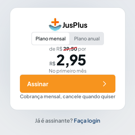
JusPlus
Plano mensal
Plano anual
de R$
29,50
por
2,95
R$
No primeiro mês
Assinar
Cobrança mensal, cancele quando quiser
Já é assinante?
Faça login