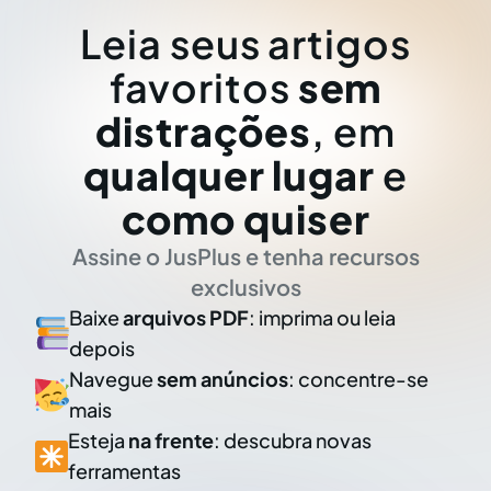
Leia seus artigos
favoritos
sem
distrações
, em
qualquer lugar
e
como quiser
Assine o JusPlus e tenha recursos
exclusivos
Baixe
arquivos PDF
: imprima ou leia
depois
Navegue
sem anúncios
: concentre-se
mais
Esteja
na frente
: descubra novas
ferramentas