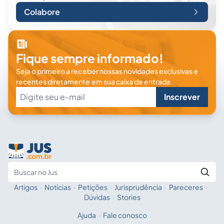
Colabore
Fique sempre informado!
Seja o primeiro a receber nossas novidades exclusivas e
recentes diretamente em sua caixa de entrada.
Inscrever
Artigos
·
Notícias
·
Petições
·
Jurisprudência
·
Pareceres
·
Fale com a IA
Buscar no Jus
Dúvidas
·
Stories
Ajuda
·
Fale conosco