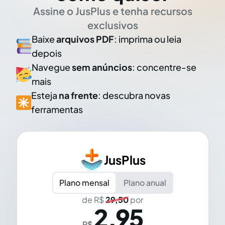
Assine o JusPlus e tenha recursos
exclusivos
Baixe
arquivos PDF
: imprima ou leia
depois
Navegue
sem anúncios
: concentre-se
mais
Esteja
na frente
: descubra novas
ferramentas
JusPlus
Plano mensal
Plano anual
de R$
29,50
por
2,95
R$