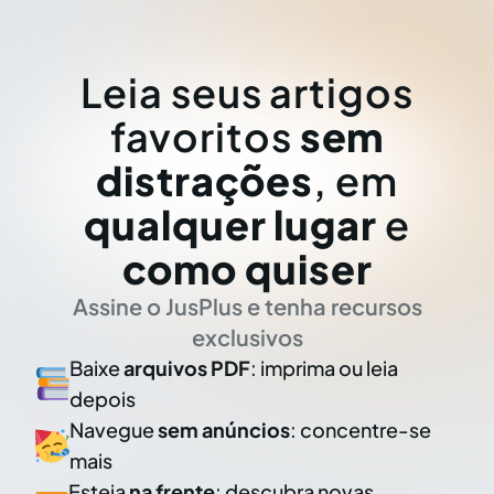
Leia seus artigos
favoritos
sem
distrações
, em
qualquer lugar
e
como quiser
Assine o JusPlus e tenha recursos
exclusivos
Baixe
arquivos PDF
: imprima ou leia
depois
Navegue
sem anúncios
: concentre-se
mais
Esteja
na frente
: descubra novas