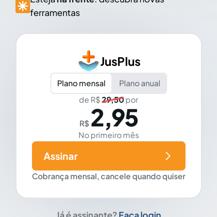
ferramentas
JusPlus
Plano mensal
Plano anual
de R$
29,50
por
2,95
R$
No primeiro mês
Assinar
Cobrança mensal, cancele quando quiser
Já é assinante?
Faça login