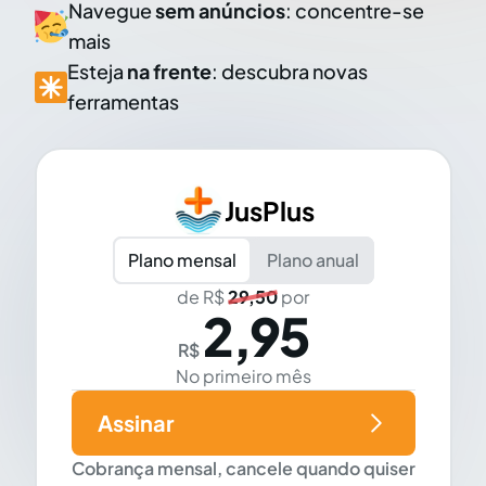
Navegue
sem anúncios
: concentre-se
mais
Esteja
na frente
: descubra novas
ferramentas
JusPlus
Plano mensal
Plano anual
de R$
29,50
por
2,95
R$
No primeiro mês
Assinar
Cobrança mensal, cancele quando quiser