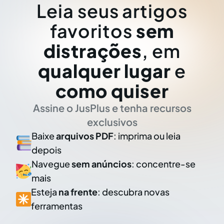
Leia seus artigos
favoritos
sem
distrações
, em
qualquer lugar
e
como quiser
Assine o JusPlus e tenha recursos
exclusivos
Baixe
arquivos PDF
: imprima ou leia
depois
Navegue
sem anúncios
: concentre-se
mais
Esteja
na frente
: descubra novas
ferramentas