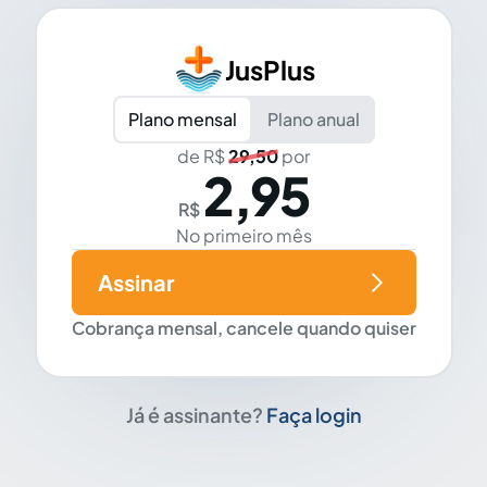
JusPlus
Plano mensal
Plano anual
de R$
29,50
por
2,95
R$
No primeiro mês
Assinar
Cobrança mensal, cancele quando quiser
Já é assinante?
Faça login