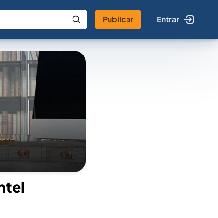
Publicar
Entrar
 IA
Buscar no Jus
ntel