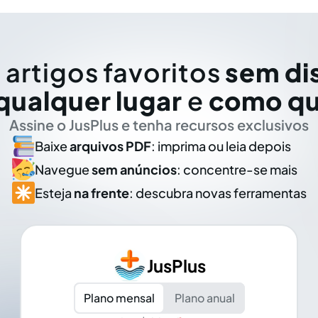
 artigos favoritos
sem di
qualquer lugar
e
como qu
Assine o JusPlus e tenha recursos exclusivos
Baixe
arquivos PDF
: imprima ou leia depois
Navegue
sem anúncios
: concentre-se mais
Esteja
na frente
: descubra novas ferramentas
JusPlus
Plano mensal
Plano anual