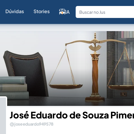
Dúvidas
Stories
IA
Fale com a
José Eduardo de Souza Pime
joseeduardo949578