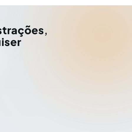
strações
,
iser