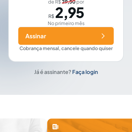
de R$
29,50
por
2,95
R$
No primeiro mês
Assinar
Cobrança mensal, cancele quando quiser
Já é assinante?
Faça login