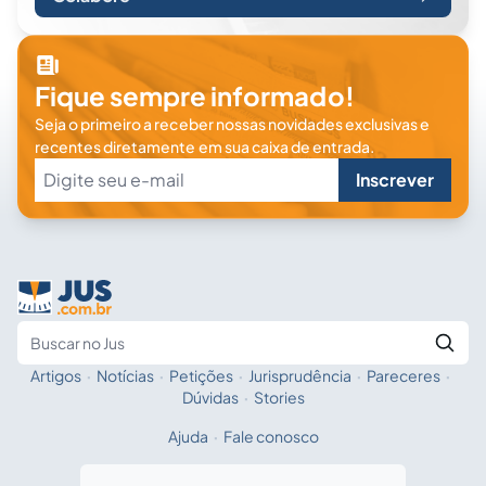
Fique sempre informado!
Seja o primeiro a receber nossas novidades exclusivas e
recentes diretamente em sua caixa de entrada.
Inscrever
Artigos
·
Notícias
·
Petições
·
Jurisprudência
·
Pareceres
·
Fale com a IA
Buscar no Jus
Dúvidas
·
Stories
Ajuda
·
Fale conosco