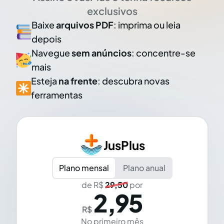
exclusivos
Baixe
arquivos PDF
: imprima ou leia
depois
Navegue
sem anúncios
: concentre-se
mais
Esteja
na frente
: descubra novas
ferramentas
JusPlus
Plano mensal
Plano anual
de R$
29,50
por
2,95
R$
No primeiro mês