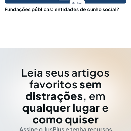
Artigo
Fundações públicas: entidades de cunho social?
Leia seus artigos
favoritos
sem
distrações
, em
qualquer lugar
e
como quiser
Assine o JusPlus e tenha recursos