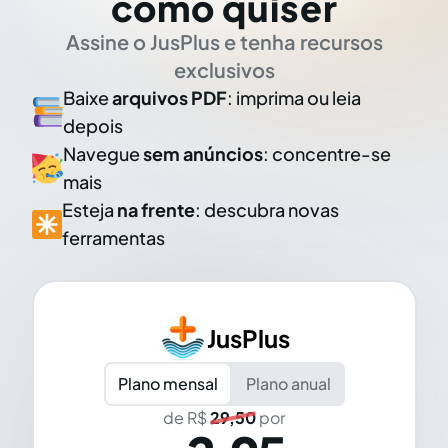
como quiser
Assine o JusPlus e tenha recursos
exclusivos
Baixe
arquivos PDF
: imprima ou leia
depois
Navegue
sem anúncios
: concentre-se
mais
Esteja
na frente
: descubra novas
ferramentas
JusPlus
Plano mensal
Plano anual
de R$
29,50
por