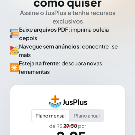
como quiser
Assine o JusPlus e tenha recursos
exclusivos
Baixe
arquivos PDF
: imprima ou leia
depois
Navegue
sem anúncios
: concentre-se
mais
Esteja
na frente
: descubra novas
ferramentas
JusPlus
Plano mensal
Plano anual
de R$
29,50
por